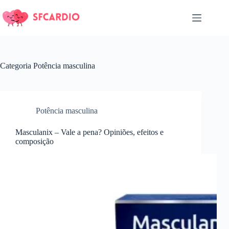
Pular
para
o
conteúdo
Categoria
Potência masculina
Potência masculina
Masculanix – Vale a pena? Opiniões, efeitos e
composição