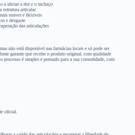
 a aliviar a dor e o inchaço
estrutura articular
mais suaves e flexíveis
ços e desgaste
cuperação das articulações
as não está disponível nas farmácias locais e só pode ser
 fonte garante que recebe o produto original, com qualidade
, o processo é simples e pensado para a sua comodidade, com
e oficial.
horar a saúde das articulações e recuperar a liberdade de