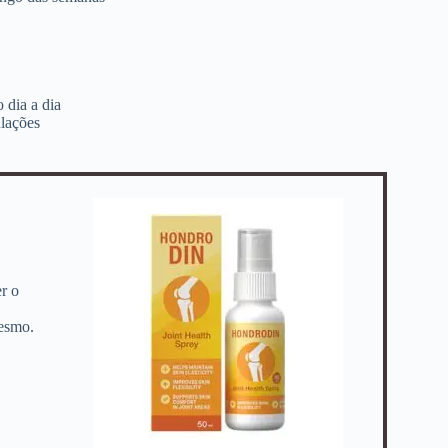
 dia a dia
ulações
er o
esmo.