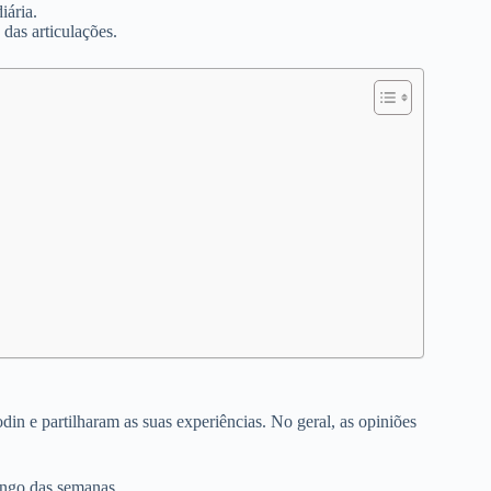
iária.
 das articulações.
n e partilharam as suas experiências. No geral, as opiniões
ongo das semanas