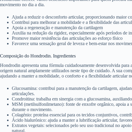
movimento no dia a dia.
Ajuda a reduzir o desconforto articular, proporcionando maior co
Contribui para melhorar a mobilidade e a flexibilidade das articu
Apoia a regeneração e manutenção da cartilagem
Auxilia na redução da rigidez, especialmente após períodos de in
Promove maior resistência das articulações ao esforço físico
Favorece uma sensação geral de leveza e bem-estar nos movime
Composição do Hondrodin. Ingredientes
Hondrodin apresenta uma fórmula cuidadosamente desenvolvida para ap
origem natural amplamente utilizados neste tipo de cuidado. A sua com
ajudando a manter a mobilidade, o conforto e a flexibilidade articular no
Glucosamina: contribui para a manutenção da cartilagem, ajudan
articulações.
Condroitina: trabalha em sinergia com a glucosamina, auxiliando n
MSM (metilsulfonilmetano): fonte de enxofre orgânico, apoia a s
durante o movimento.
Colagénio: proteína essencial para os tecidos conjuntivos, contrib
Ácido hialurónico: ajuda a manter a lubrificação articular, favo
Extratos vegetais: selecionados pelo seu uso tradicional no apoi
natural.