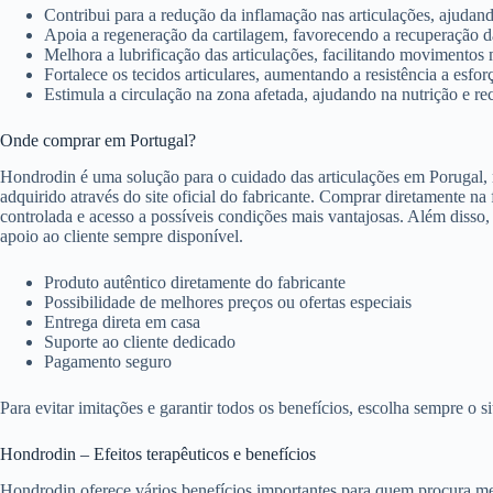
Contribui para a redução da inflamação nas articulações, ajudando
Apoia a regeneração da cartilagem, favorecendo a recuperação da 
Melhora a lubrificação das articulações, facilitando movimentos 
Fortalece os tecidos articulares, aumentando a resistência a esfor
Estimula a circulação na zona afetada, ajudando na nutrição e re
Onde comprar em Portugal?
Hondrodin é uma solução para o cuidado das articulações em Porugal, m
adquirido através do site oficial do fabricante. Comprar diretamente na
controlada e acesso a possíveis condições mais vantajosas. Além disso
apoio ao cliente sempre disponível.
Produto autêntico diretamente do fabricante
Possibilidade de melhores preços ou ofertas especiais
Entrega direta em casa
Suporte ao cliente dedicado
Pagamento seguro
Para evitar imitações e garantir todos os benefícios, escolha sempre o sit
Hondrodin – Efeitos terapêuticos e benefícios
Hondrodin oferece vários benefícios importantes para quem procura mel